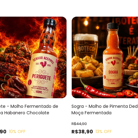
ete - Molho Fermentado de
Sogra - Molho de Pimenta Ded
a Habanero Chocolate
Moça Fermentada
R$44,90
,90
R$38,90
10
% OFF
13
% OFF