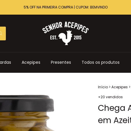
5% OFF NA PRIMEIRA COMPRA | CUPOM: BEMVINDO
ardas
Acepipes
Presentes
Todos os produtos
Início
>
Acepipes
>
+20 vendidos
Chega A
em Azei