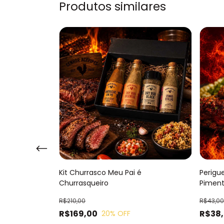
Produtos similares
la em Conserva
Kit Churrasco Meu Pai é
Perigu
Churrasqueiro
Piment
R$210,00
R$43,00
R$169,00
R$38
20
% OFF