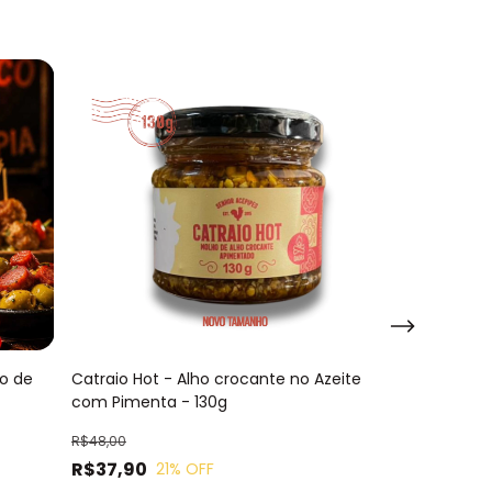
o de
Catraio Hot - Alho crocante no Azeite
Demorô - Picl
com Pimenta - 130g
R$47,90
R$48,00
R$45,51
com
Pi
R$37,90
21
% OFF