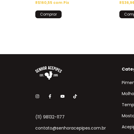
R$160,55
com
Pix
R$36,9
Cate
Pime
Molho
Temp
Mosta
(11) 98132-1177
Acepi
contato@senhoracepipes.com.br