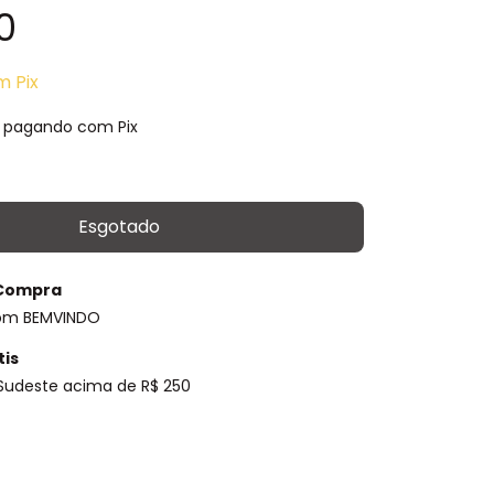
0
m
Pix
pagando com Pix
 Compra
om BEMVINDO
tis
 Sudeste acima de R$ 250