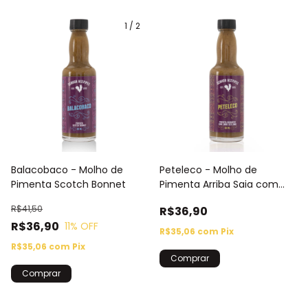
1
/
2
Balacobaco - Molho de
Peteleco - Molho de
Pimenta Scotch Bonnet
Pimenta Arriba Saia com
Limão Siciliano
R$41,50
R$36,90
R$36,90
11
% OFF
R$35,06
com
Pix
R$35,06
com
Pix