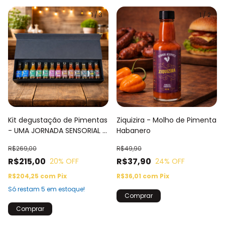
1
/
3
1
/
2
Kit degustação de Pimentas
Ziquizira - Molho de Pimenta
- UMA JORNADA SENSORIAL -
Habanero
13 variedades, 5 níveis de
R$269,00
R$49,90
sofrência
R$215,00
R$37,90
20
% OFF
24
% OFF
R$204,25
com
Pix
R$36,01
com
Pix
Só restam
5
em estoque!