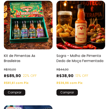
1
/
5
Kit de Pimentas As
Sogra - Molho de Pimenta
Brasileiras
Dedo de Moça Fermentada
R$110,00
R$44,90
R$85,90
R$38,90
22
% OFF
13
% OFF
R$81,61
com
Pix
R$36,96
com
Pix