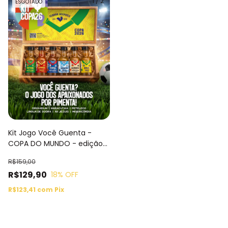
1
/
2
ESGOTADO
Kit Jogo Você Guenta -
COPA DO MUNDO - edição
comemorativa e limitada
R$159,00
R$129,90
18
% OFF
R$123,41
com
Pix