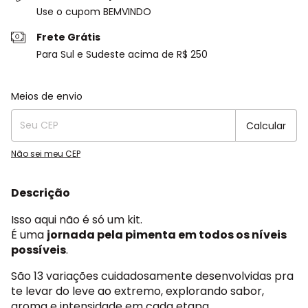
Use o cupom BEMVINDO
Frete Grátis
Para Sul e Sudeste acima de R$ 250
Entregas para o CEP:
Alterar CEP
Meios de envio
Calcular
Não sei meu CEP
Descrição
Isso aqui não é só um kit.
É uma
jornada pela pimenta em todos os níveis
possíveis
.
São 13 variações cuidadosamente desenvolvidas pra
te levar do leve ao extremo, explorando sabor,
aroma e intensidade em cada etapa.