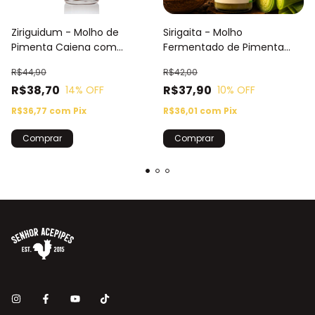
Ziriguidum - Molho de
Sirigaita - Molho
Pimenta Caiena com
Fermentado de Pimenta
Whisky
Jalapeño e Alho Poró
R$44,90
R$42,00
R$38,70
R$37,90
14
% OFF
10
% OFF
R$36,77
com
Pix
R$36,01
com
Pix