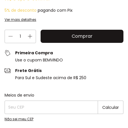
5% de desconto
pagando com Pix
Ver mais detalhes
Primeira Compra
Use o cupom BEMVINDO
Frete Grátis
Para Sul e Sudeste acima de R$ 250
Entregas para o CEP:
Alterar CEP
Meios de envio
Calcular
Não sei meu CEP