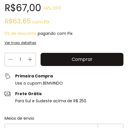
R$67,00
14
% OFF
R$63,65
com
Pix
5% de desconto
pagando com Pix
Ver mais detalhes
Primeira Compra
Use o cupom BEMVINDO
Frete Grátis
Para Sul e Sudeste acima de R$ 250
Entregas para o CEP:
Alterar CEP
Meios de envio