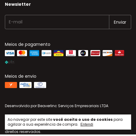
Newsletter
Meios de pagamento
Meios de envio
Desenvolvido por
Beaverlinc Serviços Empresariais LTDA
Ao navegar por este site
você aceita o uso de cookies
para
agilizar a sua experiência de compra.
Entendi
Copyright Senhor Acepipes - 26512929000193 - 2026. Todos os
direitos reservados.