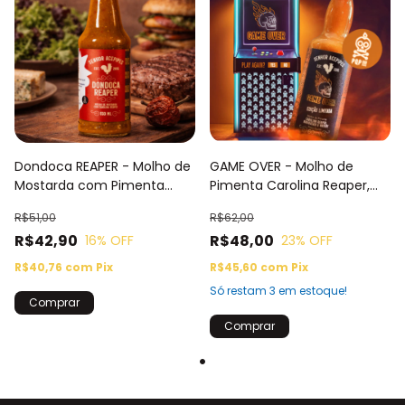
Dondoca REAPER - Molho de
GAME OVER - Molho de
Mostarda com Pimenta
Pimenta Carolina Reaper,
Carolina Reaper
Arribassaia com Wasabi
R$51,00
R$62,00
R$42,90
R$48,00
16
% OFF
23
% OFF
R$40,76
com
Pix
R$45,60
com
Pix
Só restam
3
em estoque!